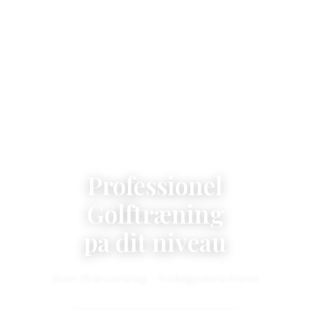
PGA PRO · PROFESSIONEL
GOLFTRÆNER
Professionel
Golftræning
på dit niveau
Over 20 års erfaring — fra begyndere til elite